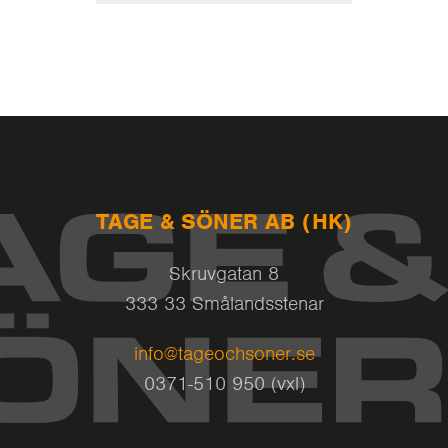
TAGE & SÖNER AB (HK)
Skruvgatan 8
333 33 Smålandsstenar
info@tageochsoner.se
0371-510 950 (vxl)