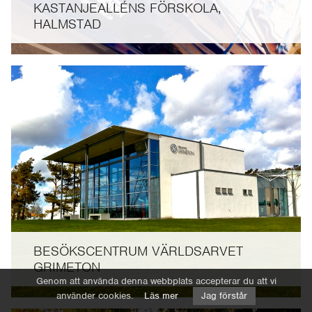
KASTANJEALLÉNS FÖRSKOLA,
HALMSTAD
BESÖKSCENTRUM VÄRLDSARVET
GRIMETON
Genom att använda denna webbplats accepterar du att vi
använder cookies.
Läs mer
Jag förstår