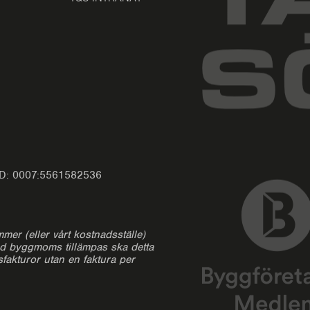
-ID: 0007:5561582536
mmer (eller vårt kostnadsställe)
nd byggmoms tillämpas ska detta
sfakturor utan en faktura per