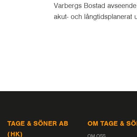
Varbergs Bostad avseende b
akut- och långtidsplanerat
TAGE & SÖNER AB
OM TAGE & S
(HK)
OM OSS