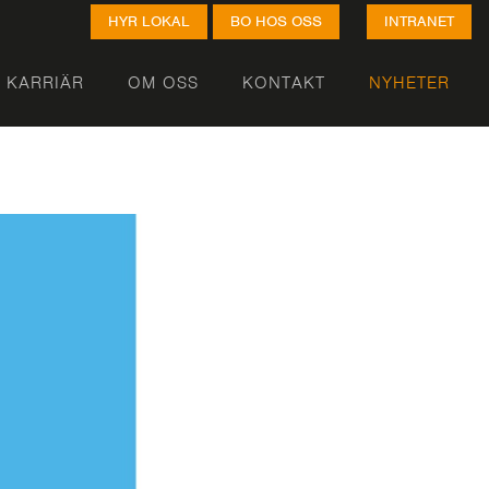
HYR LOKAL
BO HOS OSS
INTRANET
KARRIÄR
OM OSS
KONTAKT
NYHETER