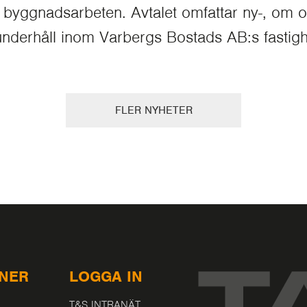
yggnadsarbeten. Avtalet omfattar ny-, om oc
 underhåll inom Varbergs Bostads AB:s fastigh
FLER NYHETER
ÖNER
LOGGA IN
T&S INTRANÄT