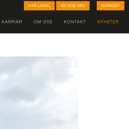
HYR LOKAL
BO HOS OSS
INTRANET
KARRIÄR
OM OSS
KONTAKT
NYHETER