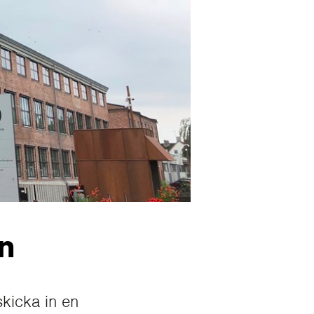
n
skicka in en