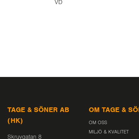
VD
TAGE & SÖNER AB
OM TAGE & S
(HK)
OM OSS
MILJÖ & KVALITET
Skruvgatan 8