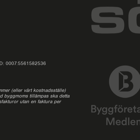
-ID: 0007:5561582536
mmer (eller vårt kostnadsställe)
nd byggmoms tillämpas ska detta
sfakturor utan en faktura per