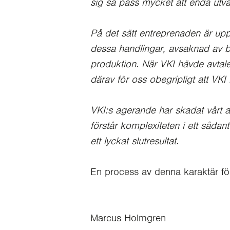
sig så pass mycket att enda utväg
På det sätt entreprenaden är upph
dessa handlingar, avsaknad av b
produktion. När VKI hävde avtalet
därav för oss obegripligt att VKI
VKI:s agerande har skadat vårt a
förstår komplexiteten i ett sådan
ett lyckat slutresultat.
En process av denna karaktär förv
Marcus Holmgren