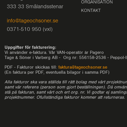
ORGANISATION
333 33 Smålandsstenar
KONTAKT
info@tageochsoner.se
0371-510 950 (vxl)
Uppgifter för fakturering:
Vi använder e-faktura. Vår VAN-operatör är Pagero
Tage & Söner i Varberg AB - Org nr: 556158-2536 - Peppol
PDF - Fakturor skickas till:
faktura@tageochsoner.se
(En faktura per PDF, eventuella bilagor i samma PDF)
Alla fakturor ska vara ställda till rätt bolag med vårt projektnu
samt vår referens (person som gjort beställningen). Då omvä
stå på fakturan, samt vårt och ert org. nr. Vi godtar ej samling
projektnummer. Ofullständiga fakturor kommer att returneras.