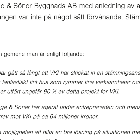
e & Söner Byggnads AB med anledning av at
gen var inte på något sätt förvånande. Stäm
och gemene man är enligt följande:
et har gått så långt att VKI har skickat in en stämnings
t fantastiskt fint hus som rymmer fina verksamheter och
r utfört ungefär 90 % av detta projekt för VKI.
ge & Söner har agerat under entreprenaden och menar 
krav mot VKI på ca 64 miljoner kronor.
möjligheten att hitta en bra lösning på situationen men