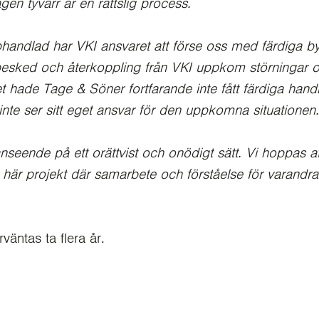
en tyvärr är en rättslig process.
andlad har VKI ansvaret att förse oss med färdiga byggh
esked och återkoppling från VKI uppkom störningar o
 hade Tage & Söner fortfarande inte fått färdiga handli
 inte ser sitt eget ansvar för den uppkomna situationen.
nseende på ett orättvist och onödigt sätt. Vi hoppas 
t här projekt där samarbete och förståelse för varandra
äntas ta flera år.