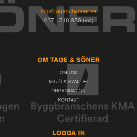
info@tageochsoner.se
0371-510 950 (vxl)
OM TAGE & SÖNER
OM OSS
MILJÖ & KVALITET
ORGANISATION
KONTAKT
LOGGA IN