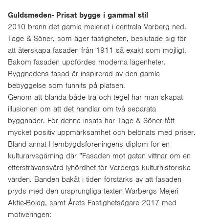
Guldsmeden- Prisat bygge i gammal stil
2010 brann det gamla mejeriet i centrala Varberg ned.
Tage & Söner, som äger fastigheten, beslutade sig för
att återskapa fasaden från 1911 så exakt som möjligt.
Bakom fasaden uppfördes moderna lägenheter.
Byggnadens fasad är inspirerad av den gamla
bebyggelse som funnits på platsen.
Genom att blanda både trä och tegel har man skapat
illusionen om att det handlar om två separata
byggnader. För denna insats har Tage & Söner fått
mycket positiv uppmärksamhet och belönats med priser.
Bland annat Hembygdsföreningens diplom för en
kulturarvsgärning där ”Fasaden mot gatan vittnar om en
eftersträvansvärd lyhördhet för Varbergs kulturhistoriska
värden. Banden bakåt i tiden förstärks av att fasaden
pryds med den ursprungliga texten Warbergs Mejeri
Aktie-Bolag, samt Årets Fastighetsägare 2017 med
motiveringen: