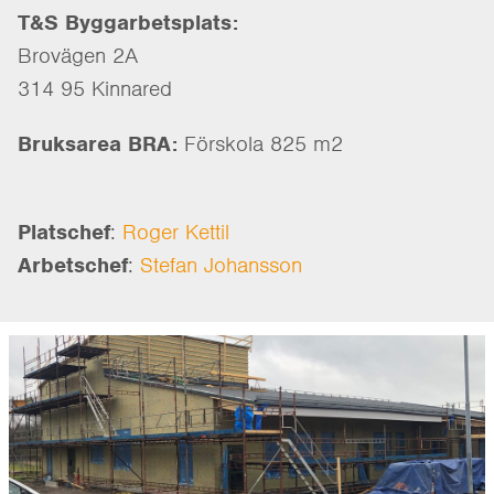
T&S Byggarbetsplats:
Brovägen 2A
314 95 Kinnared
Bruksarea BRA:
Förskola 825 m2
Platschef
:
Roger Kettil
Arbetschef
:
Stefan Johansson